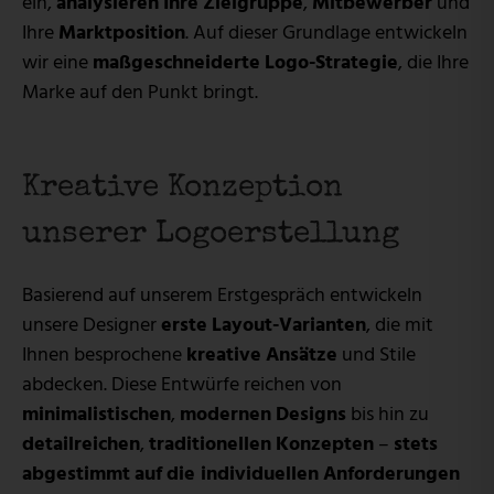
ein,
analysieren
Ihre
Zielgruppe
,
Mitbewerber
und
Ihre
Marktposition
. Auf dieser Grundlage entwickeln
wir eine
maßgeschneiderte
Logo-Strategie
, die Ihre
Marke auf den Punkt bringt.
Kreative Konzeption
unserer Logoerstellung
Basierend auf unserem Erstgespräch entwickeln
unsere Designer
erste
Layout-Varianten
, die mit
Ihnen besprochene
kreative
Ansätze
und Stile
abdecken. Diese Entwürfe reichen von
minimalistischen
,
modernen
Designs
bis hin zu
detailreichen
,
traditionellen
Konzepten
–
stets
abgestimmt
auf
die individuellen
Anforderungen