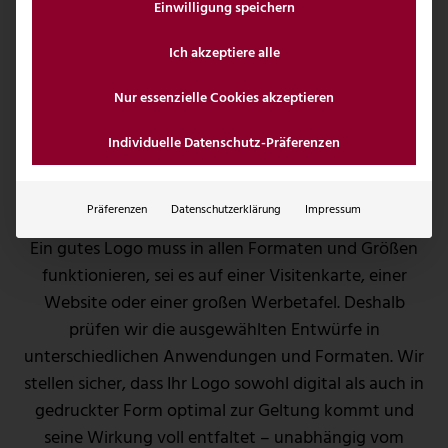
Einwilligung speichern
Ich akzeptiere alle
Nur essenzielle Cookies akzeptieren
05
Individuelle Datenschutz-Präferenzen
Prüfung auf Vielseitigkeit und
Anwendung
Präferenzen
Datenschutzerklärung
Impressum
Ein gutes Logo muss in allen Formaten und Größen
funktionieren, sei es auf einer Visitenkarte, einer
Website oder einer großen Werbetafel. Deshalb
prüfen wir die ausgewählten Entwürfe in
unterschiedlichen Anwendungen und Formaten. Wir
stellen sicher, dass Ihr Logo sowohl digital als auch in
gedruckter Form optimal zur Geltung kommt und
seine Wirkung voll entfaltet – unabhängig vom