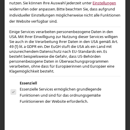
01
nutzen.
Sie können Ihre Auswahl jederzeit unter
Einstellungen
widerrufen oder anpassen.
Bitte beachten Sie, dass aufgrund
individueller Einstellungen möglicherweise nicht alle Funktionen
Erstgespräch und Beratung
der Website verfügbar sind.
Wir beginnen den Logo-Entwicklungsprozess mit
Einige Services verarbeiten personenbezogene Daten in den
einem ausführlichen Erstgespräch. Hierbei lernen wir
USA. Mit Ihrer Einwilligung zur Nutzung dieser Services willigen
Sie auch in die Verarbeitung Ihrer Daten in den USA gemäß Art.
uns gegenseitig kennen und besprechen Ihre
49 (1) lit. a GDPR ein. Der EuGH stuft die USA als ein Land mit
unzureichendem Datenschutz nach EU-Standards ein. Es
Wünsche und Vorstellungen. Es geht darum, ein
besteht beispielsweise die Gefahr, dass US-Behörden
Gefühl für Ihre Marke zu entwickeln und
personenbezogene Daten in Überwachungsprogrammen
verarbeiten, ohne dass für Europäerinnen und Europäer eine
herauszufinden, was das Logo ausdrücken soll.
Klagemöglichkeit besteht.
Gleichzeitig können Sie uns alle Fragen stellen und
Es folgt eine Liste der Service-Gruppen, für die e
Essenziell
erhalten eine erste Einschätzung über den zeitlichen
Essenzielle Services ermöglichen grundlegende
und finanziellen Rahmen. Unser Ziel ist es, ein klares
Funktionen und sind für das ordnungsgemäße
Bild von Ihren Anforderungen zu bekommen und
Funktionieren der Website erforderlich.
eine fundierte Grundlage für den weiteren Prozess zu
schaffen.