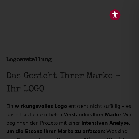
L
o
g
o
e
r
s
t
e
l
l
u
n
g
Das Gesicht Ihrer Marke -
Ihr LOGO
Ein
wirkungsvolles Logo
entsteht nicht zufällig – es
basiert auf einem tiefen Verständnis Ihrer
Marke
. Wir
beginnen den Prozess mit einer
intensiven Analyse,
um die Essenz Ihrer Marke zu erfassen:
Was sind