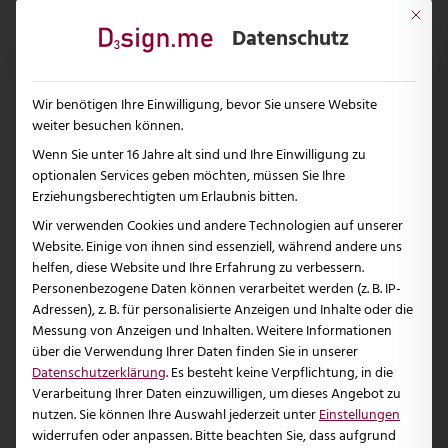
Mit dies
Datenschutz
Wir benötigen Ihre Einwilligung, bevor Sie unsere Website
weiter besuchen können.
Wenn Sie unter 16 Jahre alt sind und Ihre Einwilligung zu
optionalen Services geben möchten, müssen Sie Ihre
Erziehungsberechtigten um Erlaubnis bitten.
Wir verwenden Cookies und andere Technologien auf unserer
Website. Einige von ihnen sind essenziell, während andere uns
helfen, diese Website und Ihre Erfahrung zu verbessern.
Personenbezogene Daten können verarbeitet werden (z. B. IP-
Adressen), z. B. für personalisierte Anzeigen und Inhalte oder die
3. JULI 2025
Messung von Anzeigen und Inhalten.
Weitere Informationen
über die Verwendung Ihrer Daten finden Sie in unserer
Künstliche Intelligenz im Design
Datenschutzerklärung
.
Es besteht keine Verpflichtung, in die
Verarbeitung Ihrer Daten einzuwilligen, um dieses Angebot zu
Künstliche Intelligenz im Design verändert – wir
nutzen.
Sie können Ihre Auswahl jederzeit unter
Einstellungen
sind als kreative Agentur schneller, effizienter,
widerrufen oder anpassen.
Bitte beachten Sie, dass aufgrund