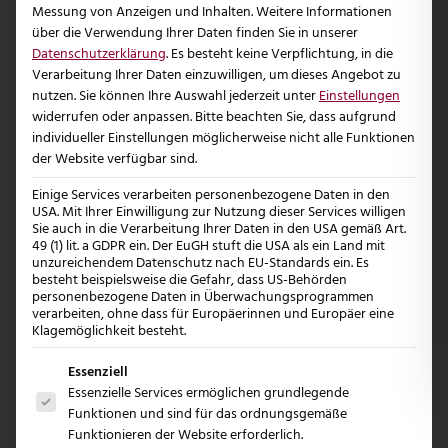
Messung von Anzeigen und Inhalten.
Weitere Informationen
über die Verwendung Ihrer Daten finden Sie in unserer
Datenschutzerklärung
.
Es besteht keine Verpflichtung, in die
Verarbeitung Ihrer Daten einzuwilligen, um dieses Angebot zu
nutzen.
Sie können Ihre Auswahl jederzeit unter
Einstellungen
widerrufen oder anpassen.
Bitte beachten Sie, dass aufgrund
individueller Einstellungen möglicherweise nicht alle Funktionen
der Website verfügbar sind.
Einige Services verarbeiten personenbezogene Daten in den
USA. Mit Ihrer Einwilligung zur Nutzung dieser Services willigen
Sie auch in die Verarbeitung Ihrer Daten in den USA gemäß Art.
7. MÄRZ 2026
49 (1) lit. a GDPR ein. Der EuGH stuft die USA als ein Land mit
unzureichendem Datenschutz nach EU-Standards ein. Es
Was ein gutes Logo wirklich kostet
besteht beispielsweise die Gefahr, dass US-Behörden
personenbezogene Daten in Überwachungsprogrammen
Was darf ein Logo kosten? Dieser Guide zeigt,
verarbeiten, ohne dass für Europäerinnen und Europäer eine
Klagemöglichkeit besteht.
wovon logo erstellen lassen kosten abhängt...
Es folgt eine Liste der Service-Gruppen, für die e
Essenziell
Essenzielle Services ermöglichen grundlegende
Mehr Erfahren
Funktionen und sind für das ordnungsgemäße
Funktionieren der Website erforderlich.