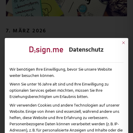
7. MÄRZ 2026
Marketing Agentur 2026
Mit dies
Datenschutz
68 % der B2B-Entscheider verlassen eine
Website innerhalb von drei Sekunden, wenn das
Wir benötigen Ihre Einwilligung, bevor Sie unsere Website
Design...
weiter besuchen können.
Wenn Sie unter 16 Jahre alt sind und Ihre Einwilligung zu
Mehr Erfahren
optionalen Services geben möchten, müssen Sie Ihre
Erziehungsberechtigten um Erlaubnis bitten.
Wir verwenden Cookies und andere Technologien auf unserer
Website. Einige von ihnen sind essenziell, während andere uns
helfen, diese Website und Ihre Erfahrung zu verbessern.
Personenbezogene Daten können verarbeitet werden (z. B. IP-
Adressen), z. B. für personalisierte Anzeigen und Inhalte oder die