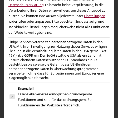
auffälligste. Für viele Unternehmen
Datenschutzerklärung
.
Es besteht keine Verpflichtung, in die
sind zwei gut definierte Schriften
Verarbeitung Ihrer Daten einzuwilligen, um dieses Angebot zu
ausreichend: eine für Headlines, eine
nutzen.
Sie können Ihre Auswahl jederzeit unter
Einstellungen
widerrufen oder anpassen.
Bitte beachten Sie, dass aufgrund
für Fließtext und funktionale
individueller Einstellungen möglicherweise nicht alle Funktionen
Anwendungen. Entscheidend ist die
der Website verfügbar sind.
Konsequenz. Wer ständig zwischen
Einige Services verarbeiten personenbezogene Daten in den
Schriften springt, verliert Ruhe und
USA. Mit Ihrer Einwilligung zur Nutzung dieser Services willigen
Sie auch in die Verarbeitung Ihrer Daten in den USA gemäß Art.
Professionalität.
49 (1) lit. a GDPR ein. Der EuGH stuft die USA als ein Land mit
unzureichendem Datenschutz nach EU-Standards ein. Es
besteht beispielsweise die Gefahr, dass US-Behörden
Bildsprache, die
personenbezogene Daten in Überwachungsprogrammen
verarbeiten, ohne dass für Europäerinnen und Europäer eine
Leistung sichtbar
Klagemöglichkeit besteht.
macht
Es folgt eine Liste der Service-Gruppen, für die e
Essenziell
Essenzielle Services ermöglichen grundlegende
Viele Marken haben Farben und Logo
Funktionen und sind für das ordnungsgemäße
definiert, aber keine klare Bildwelt.
Funktionieren der Website erforderlich.
Genau das führt dazu, dass Website,