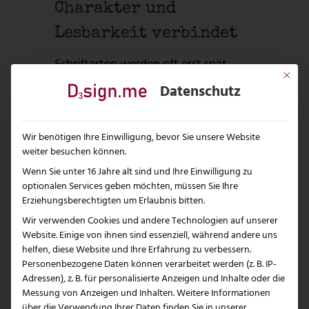
Charakter und
Lesbarkeit verbindet
Schriftarten werden oft erst spät
Mit dies
entschieden, obwohl sie den Ton
Datenschutz
einer Marke massiv prägen. Eine
technische Sans Serif erzählt etwas
anderes als eine klassische
Wir benötigen Ihre Einwilligung, bevor Sie unsere Website
weiter besuchen können.
Serifenschrift. Gleichzeitig darf
Wenn Sie unter 16 Jahre alt sind und Ihre Einwilligung zu
Typografie nie nur Charakter
optionalen Services geben möchten, müssen Sie Ihre
transportieren, sie muss vor allem
Erziehungsberechtigten um Erlaubnis bitten.
funktionieren. Gute Lesbarkeit auf
Wir verwenden Cookies und andere Technologien auf unserer
mobilen Geräten, in PDFs, auf
Website. Einige von ihnen sind essenziell, während andere uns
Plakaten oder in Shop-Elementen ist
helfen, diese Website und Ihre Erfahrung zu verbessern.
Personenbezogene Daten können verarbeitet werden (z. B. IP-
kein Detail, sondern Pflicht.
Adressen), z. B. für personalisierte Anzeigen und Inhalte oder die
Messung von Anzeigen und Inhalten.
Weitere Informationen
Die beste Lösung ist selten die
über die Verwendung Ihrer Daten finden Sie in unserer