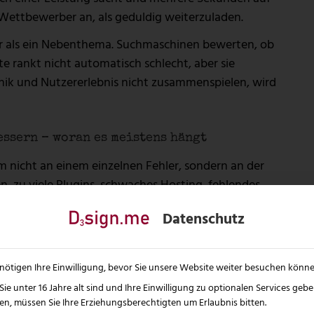
Wettbewerber an, als geduldig weiterzuladen.
hr als ein Nebenthema. Suchmaschinen bewerten, ob
e rankt nicht automatisch schlecht, aber sie
nik und Nutzererlebnis nicht zusammenspielen, wird
ssern – woran es meistens hängt
m nicht an einem einzelnen Fehler, sondern an der
, zu viele Plugins, schwaches Hosting, fehlendes
sche Ursachen. Oft wurde die Website über Monate
Datenschutz
e Last im Blick hatte.
nis: Viele Unternehmen investieren zuerst in Design,
schwindigkeit erst dann Thema wird, wenn
nötigen Ihre Einwilligung, bevor Sie unsere Website weiter besuchen könne
iehbar, aber riskant. Performance sollte nicht
ie unter 16 Jahre alt sind und Ihre Einwilligung zu optionalen Services geb
n, müssen Sie Ihre Erziehungsberechtigten um Erlaubnis bitten.
n Anfang an mitgedacht sein.