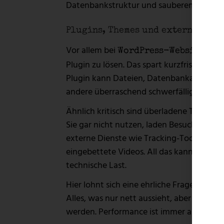
Datenbankstruktur und sauberem Code. Me
Plugins, Themes und externe Skri
Vor allem bei
ist
WordPress-Websites
Plugin zu lösen. Das spart kurzfristig Zeit,
Plugin kann Dateien, Datenbankabfragen 
andere überraschend schwerfällig.
Ähnlich kritisch sind überladene Themes
Sie gar nicht nutzen, laden Besucher trot
externe Dienste wie Tracking-Tools, Chat
eingebettete Videos. All das kann sinnvoll
technische Last.
Hier lohnt sich eine ehrliche Frage: Welch
Alles, was nur nett aussieht, aber keine ko
werden. Performance ist immer auch eine F