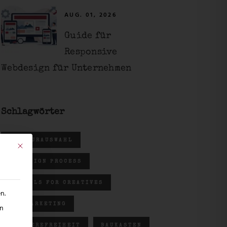
AUG. 01, 2026
Guide für
Responsive
Webdesign für Unternehmen
Schlagwörter
AGENTURAUSWAHL
Mit diesem Button wird der Dialog geschlossen. Seine Funktionalität ist identisch 
AI DESIGN PROCESS
AI TOOLS FOR CREATIVES
n.
B2B MARKETING
en
BARRIEREFREIHEIT
BAUKASTEN