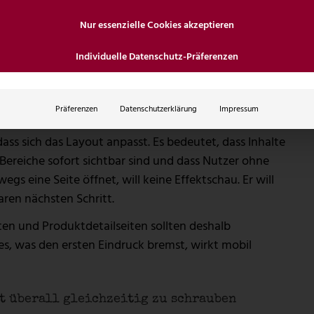
Nur essenzielle Cookies akzeptieren
l oder zumindest mobil geprägt. Trotzdem werden
Individuelle Datenschutz-Präferenzen
 erst später für kleinere Bildschirme angepasst. Das
te, unklare Prioritäten und schwere Inhalte treffen auf
Präferenzen
Datenschutzerklärung
Impressum
ungen.
ss sich das Layout anpasst. Es bedeutet, dass Inhalte
 Bereiche sofort sichtbar sind und dass Nutzer ohne
 eine Seite öffnet, will keine Effektschau. Er will
aren nächsten Schritt.
en und Produktdetailseiten sollten deshalb
les, was den ersten Eindruck bremst, wirkt mobil
tt überall gleichzeitig zu schrauben