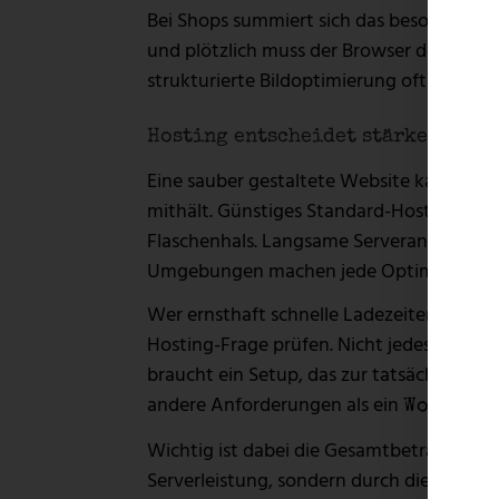
Bei Shops summiert sich das besonders schn
und plötzlich muss der Browser deutlich me
strukturierte Bildoptimierung oft sofort 
Hosting entscheidet stärker, als 
Eine sauber gestaltete Website kann trot
mithält. Günstiges Standard-Hosting klin
Flaschenhals. Langsame Serverantworten,
Umgebungen machen jede Optimierung a
Wer ernsthaft schnelle Ladezeiten der We
Hosting-Frage prüfen. Nicht jedes Projek
braucht ein Setup, das zur tatsächlichen
andere Anforderungen als ein
WooComm
Wichtig ist dabei die Gesamtbetrachtung
Serverleistung, sondern durch die richti