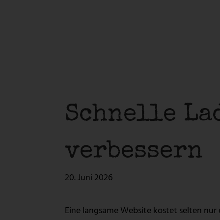
Kreativ-Werkstatt
Digitale 
LOGOERSTELLUNG
WEBSEITEN
CONTENTERSTELLUNG
WEBSHOPS
PRINT & GRAFIK
CORPORATE
Kreativ-Werkstatt
Digitale 
LOGOERSTELLUNG
WEBSEITEN
Schnelle La
CONTENTERSTELLUNG
WEBSHOPS
PRINT & GRAFIK
CORPORATE
verbessern
20. Juni 2026
Eine langsame Website kostet selten nur 