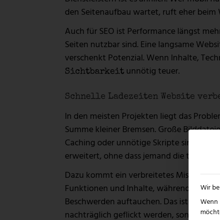
den Seitenaufbau wartet, ruft eher beim 
Auch für SEO ist Performance längst me
Seiten nutzbar sind. Eine langsame Websit
verschenkt Potenzial. Wenn Inhalte, Tech
unnötig teuer.
Sichtbarkeit
Schnelle Ladezeiten Website verbe
In den meisten Projekten liegt das Proble
Summe kleiner Bremsen. Große Bilddateien
Caching oder unnötige Skripte sind typi
erweitert, ohne dass jemand die technisch
Dazu kommt ein verbreitetes Missverständ
Funktionen und Inhalte, während die Ge
Wir be
Beschwerden auftauchen. Das ist nachvollz
Wenn S
möchte
nachträglich geflickt werden, sondern vo