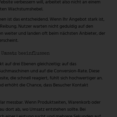
bsite verbessern will, arbeitet also nicht an einem
chten Wachstumshebel.
en ist das entscheidend. Wenn Ihr Angebot stark ist,
rt Reibung. Nutzer warten nicht geduldig auf den
hen weiter und landen oft beim nächsten Anbieter, der
erscheint.
 Umsatz beeinflussen
kt auf drei Ebenen gleichzeitig: auf das
n Suchmaschinen und auf die Conversion-Rate. Diese
ite, die schnell reagiert, fühlt sich hochwertiger an.
nd erhöht die Chance, dass Besucher Kontakt
klar messbar. Wenn Produktseiten, Warenkorb oder
au dort ab, wo Umsatz entstehen sollte. Bei
 nach einer Leistung sucht und mehrere Sekunden auf