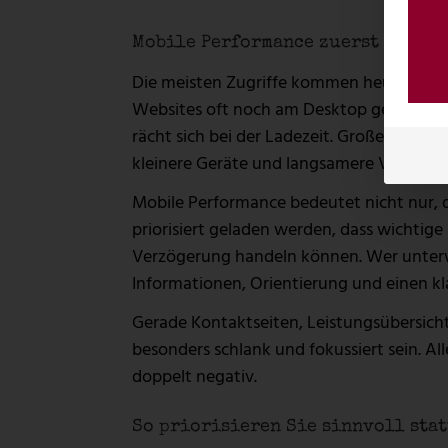
Mobile Performance zuerst denken
Die meisten Zugriffe kommen heute mobi
Websites oft noch am Desktop geplant und
rächt sich bei der Ladezeit. Große Elemen
kleinere Geräte und langsamere Verbind
Mobile Performance bedeutet nicht nur, da
priorisiert geladen werden, dass wichtige
Verzögerung handeln können. Wer unterwegs
Informationen, Orientierung und einen kl
Gerade Kontaktseiten, Leistungsübersicht
besonders schlank und fokussiert sein. Al
doppelt negativ.
So priorisieren Sie sinnvoll sta