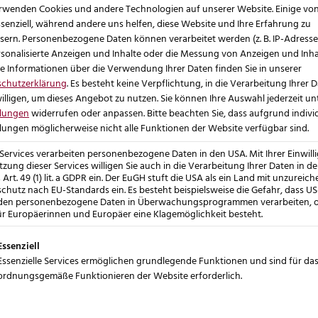
rwenden Cookies und andere Technologien auf unserer Website. Einige vo
nimationen, Slider oder Videos können sinnvoll sein,
ssenziell, während andere uns helfen, diese Website und Ihre Erfahrung zu
es visuelle Extra zahlt auf das Ziel ein. Manchmal
sern.
Personenbezogene Daten können verarbeitet werden (z. B. IP-Adressen)
rsonalisierte Anzeigen und Inhalte oder die Messung von Anzeigen und Inha
e stärker, als sie in der Wahrnehmung gewinnt.
e Informationen über die Verwendung Ihrer Daten finden Sie in unserer
n statt Feature-Sammeln.
schutzerklärung
.
Es besteht keine Verpflichtung, in die Verarbeitung Ihrer 
illigen, um dieses Angebot zu nutzen.
Sie können Ihre Auswahl jederzeit un
llungen
widerrufen oder anpassen.
Bitte beachten Sie, dass aufgrund indivi
klotz
llungen möglicherweise nicht alle Funktionen der Website verfügbar sind.
sich der erste Blick fast immer auf die Medien.
 Services verarbeiten personenbezogene Daten in den USA. Mit Ihrer Einwill
mera oder aus dem Designprogramm sind für den
tzung dieser Services willigen Sie auch in die Verarbeitung Ihrer Daten in d
 zwar gestochen scharf aus, laden aber unnötige
Art. 49 (1) lit. a GDPR ein. Der EuGH stuft die USA als ein Land mit unzurei
chutz nach EU-Standards ein. Es besteht beispielsweise die Gefahr, dass US
den personenbezogene Daten in Überwachungsprogrammen verarbeiten, 
ür Europäerinnen und Europäer eine Klagemöglichkeit besteht.
ichen Einsatzbereich zu exportieren. Ein Vorschaubild
olgt eine Liste der Service-Gruppen, für die eine Einwi
moderne Formate helfen, ohne sichtbaren
Essenziell
Essenzielle Services ermöglichen grundlegende Funktionen und sind für da
rden. Entscheidend ist dabei nicht nur das Format,
ordnungsgemäße Funktionieren der Website erforderlich.
 ein Bild mit 3000 Pixeln hochlädt, obwohl auf der
, bremst die Seite ohne jeden Mehrwert.