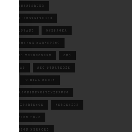
LEADGENERIERUNG
MARKETINGSTRATEGIE
MITTELSTAND
ONEPAGER
PERFORMANCE MARKETING
RANKING VERBESSERN
SEO
SEO 2026
SEO STRATEGIE
SGE
SOCIAL MEDIA
SUCHMASCHINENOPTIMIERUNG
USER EXPERIENCE
WEBDESIGN
WEBDESIGN 2026
WEBDESIGN HERFORD