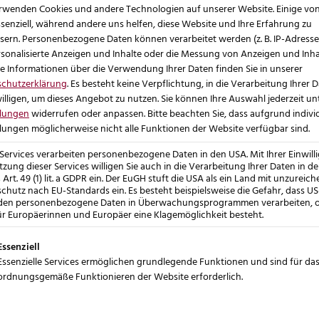
ert Entscheidungen, WooCommerce erhöht
rwenden Cookies und andere Technologien auf unserer Website. Einige vo
er möglichst wenig selbst steuern will, fühlt sich bei
ssenziell, während andere uns helfen, diese Website und Ihre Erfahrung zu
sern.
Personenbezogene Daten können verarbeitet werden (z. B. IP-Adressen)
 gestalten will, profitiert von WooCommerce.
rsonalisierte Anzeigen und Inhalte oder die Messung von Anzeigen und Inha
e Informationen über die Verwendung Ihrer Daten finden Sie in unserer
ch selbst übernehmen?
schutzerklärung
.
Es besteht keine Verpflichtung, in die Verarbeitung Ihrer 
illigen, um dieses Angebot zu nutzen.
Sie können Ihre Auswahl jederzeit un
nehm: wenig. Updates, Hosting und viele technische
llungen
widerrufen oder anpassen.
Bitte beachten Sie, dass aufgrund indivi
rt Zeit und reduziert Fehlerquellen.
llungen möglicherweise nicht alle Funktionen der Website verfügbar sind.
Ihr Setup aufgebaut ist. Mit einer
 Services verarbeiten personenbezogene Daten in den USA. Mit Ihrer Einwill
guten Agentur
tzung dieser Services willigen Sie auch in die Verarbeitung Ihrer Daten in d
rtner ist auch WooCommerce sehr entspannt nutzbar.
Art. 49 (1) lit. a GDPR ein. Der EuGH stuft die USA als ein Land mit unzurei
chutz nach EU-Standards ein. Es besteht beispielsweise die Gefahr, dass US
llerdings schnell in Pflegeaufwand umschlagen. Genau
den personenbezogene Daten in Überwachungsprogrammen verarbeiten, 
dend, sondern auch, wie professionell es aufgesetzt
ür Europäerinnen und Europäer eine Klagemöglichkeit besteht.
olgt eine Liste der Service-Gruppen, für die eine Einwi
Essenziell
Essenzielle Services ermöglichen grundlegende Funktionen und sind für da
r günstig
ordnungsgemäße Funktionieren der Website erforderlich.
 Paketen. Das wirkt zunächst planbar. Dazu kommen
tige Apps und bei speziellen Anforderungen oft