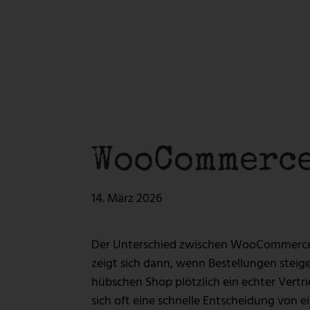
Kreativ-Werkstatt
Digitale 
LOGOERSTELLUNG
WEBSEITEN
CONTENTERSTELLUNG
WEBSHOPS
PRINT & GRAFIK
CORPORATE
Kreativ-Werkstatt
Digitale 
LOGOERSTELLUNG
WEBSEITEN
WooCommerce
CONTENTERSTELLUNG
WEBSHOPS
PRINT & GRAFIK
CORPORATE
14. März 2026
Der Unterschied zwischen WooCommerce und
zeigt sich dann, wenn Bestellungen stei
hübschen Shop plötzlich ein echter Vertr
sich oft eine schnelle Entscheidung von e