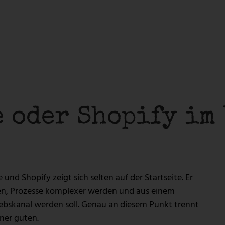
Lösungen
Service & Support
-GESTALTUNG
WEBHOSTING &
SERVERLÖSUNGEN
WEBSITE PFLEGE & WARTUN
 DESIGN
Lösungen
Service & Support
-GESTALTUNG
WEBHOSTING &
 oder Shopify im
SERVERLÖSUNGEN
WEBSITE PFLEGE & WARTUN
 DESIGN
 Shopify zeigt sich selten auf der Startseite. Er
gen, Prozesse komplexer werden und aus einem
iebskanal werden soll. Genau an diesem Punkt trennt
iner guten.