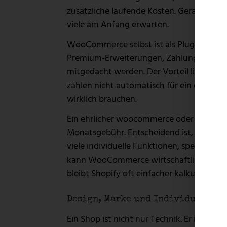
zusätzliche laufende Kosten. Gerade wenn
viele am Anfang erwarten.
WooCommerce selbst ist als Plugin kostenl
Premium-Erweiterungen, Zahlungsanbiet
mitgedacht werden. Der Vorteil liegt darin
zahlen nicht automatisch für ein geschlos
wirklich brauchen.
Ein ehrlicher woocommerce oder shopify v
Monatsgebühr. Entscheidend ist, was Ihr
viele individuelle Funktionen, spezielle 
kann WooCommerce wirtschaftlicher sein.
bleibt Shopify oft einfacher kalkulierbar.
Design, Marke und Individualisi
Ein Shop ist nicht nur Technik. Er ist Ve