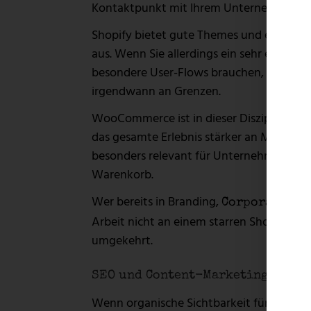
Kontaktpunkt mit Ihrem Unternehmen. Ge
Shopify bietet gute Themes und eine soli
aus. Wenn Sie allerdings ein sehr eigens
besondere User-Flows brauchen, stoßen
irgendwann an Grenzen.
WooCommerce ist in dieser Disziplin deutli
das gesamte Erlebnis stärker an Marke, Z
besonders relevant für Unternehmen, die
Warenkorb.
Wer bereits in Branding,
Corporate De
Arbeit nicht an einem starren Shopsyste
umgekehrt.
SEO und Content-Marketing
Wenn organische Sichtbarkeit für Sie wich