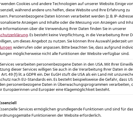
 ist, entsteht ein Auftritt, der Vertrauen aufbaut und
rwenden Cookies und andere Technologien auf unserer Website. Einige vo
ssenziell, während andere uns helfen, diese Website und Ihre Erfahrung zu
sern.
Personenbezogene Daten können verarbeitet werden (z. B. IP-Adressen)
rsonalisierte Anzeigen und Inhalte oder die Messung von Anzeigen und Inha
 Markenidentität
e Informationen über die Verwendung Ihrer Daten finden Sie in unserer
schutzerklärung
.
Es besteht keine Verpflichtung, in die Verarbeitung Ihrer 
illigen, um dieses Angebot zu nutzen.
Sie können Ihre Auswahl jederzeit un
llungen
widerrufen oder anpassen.
Bitte beachten Sie, dass aufgrund indivi
e Marke. Trotzdem braucht es klare Regeln. Dazu
llungen möglicherweise nicht alle Funktionen der Website verfügbar sind.
n, gegebenenfalls eine Wortmarke und Vorgaben für
 Services verarbeiten personenbezogene Daten in den USA. Mit Ihrer Einwill
nde. Wer das nicht definiert, sieht sein eigenes
tzung dieser Services willigen Sie auch in die Verarbeitung Ihrer Daten in d
Art. 49 (1) lit. a GDPR ein. Der EuGH stuft die USA als ein Land mit unzurei
oder farblich falsch eingesetzt.
chutz nach EU-Standards ein. Es besteht beispielsweise die Gefahr, dass US
den personenbezogene Daten in Überwachungsprogrammen verarbeiten, 
eit. Ein Logo muss nicht nur auf einer Startseite gut
ür Europäerinnen und Europäer eine Klagemöglichkeit besteht.
edia-Profilbild, auf Rechnungsvorlagen,
olgt eine Liste der Service-Gruppen, für die eine Einwi
Essenziell
nktionieren.
Essenzielle Services ermöglichen grundlegende Funktionen und sind für da
ordnungsgemäße Funktionieren der Website erforderlich.
r als viele Texte. Doch eine gute Markenfarbwelt