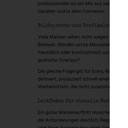
professioneller als ein Mix aus vier Stilri
Geräten und in allen Formaten.
Bildsprache und Grafikelemente
Viele Marken sehen nicht wegen ihres Lo
Bildwelt. Werden echte Menschen gezeigt 
freundlich oder kontrastreich und kraftvol
grafische Overlays?
Die gleiche Frage gilt für Icons, Illustra
definiert, produziert schnell einen Flicke
Werbemitteln, die nicht zusammengehör
Leitfaden für visuelle Markenide
Ein guter Markenauftritt muss heute digit
die Anforderungen deutlich. Responsive W
und Shop-Systeme brauchen Gestaltungsre