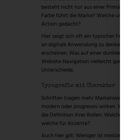
besteht nicht nur aus einer Primärfarbe 
Farbe führt die Marke? Welche unterstützt
Action gedacht?
Hier zeigt sich oft ein typischer Fehler
an digitale Anwendung zu denken. Was im
erscheinen. Was auf einer dunklen Verpack
Website-Navigation vielleicht gar nicht. 
Unterschiede.
Typografie mit Charakter
Schriften tragen mehr Markenwirkung, als 
modern oder progressiv wirken. Wichtig is
die Definition ihrer Rollen: Welche Schrift
welche für Akzente?
Auch hier gilt: Weniger ist meistens stär