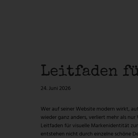
Kreativ-Werkstatt
Digitale 
LOGOERSTELLUNG
WEBSEITEN
CONTENTERSTELLUNG
WEBSHOPS
PRINT & GRAFIK
CORPORATE
Kreativ-Werkstatt
Digitale 
LOGOERSTELLUNG
WEBSEITEN
Leitfaden f
CONTENTERSTELLUNG
WEBSHOPS
PRINT & GRAFIK
CORPORATE
24. Juni 2026
Wer auf seiner Website modern wirkt, auf
wieder ganz anders, verliert mehr als nu
Leitfaden für visuelle Markenidentität
entstehen nicht durch einzelne schöne De