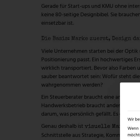
Gerade für Start-ups und KMU ohne intern
keine 80-seitige Designbibel. Sie brauchen
einsetzbar ist.
Die Basis: Marke zuerst, Design d
Viele Unternehmen starten bei der Optik 
Positionierung passt. Ein hochwertiges Er
wirklich transportiert. Bevor also Farben
sauber beantwortet sein: Wofür steht die 
wahrgenommen werden?
Ein Steuerberater braucht eine andere visu
Handwerksbetrieb braucht andere Signale a
darum, was persönlich gefällt. Es geht da
Wir be
Genau deshalb ist
visuelle Markenid
Wenn S
Schnittstelle aus Strategie, Kommunikat
möchte