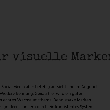
Lösungen
Service & Support
-GESTALTUNG
WEBHOSTING &
SERVERLÖSUNGEN
WEBSITE PFLEGE & WARTUN
 DESIGN
Lösungen
Service & Support
-GESTALTUNG
WEBHOSTING &
ür visuelle Mark
SERVERLÖSUNGEN
WEBSITE PFLEGE & WARTUN
 DESIGN
 Social Media aber beliebig aussieht und im Angebot
r Wiedererkennung. Genau hier wird ein guter
 zum echten Wachstumsthema. Denn starke Marken
signideen, sondern durch ein konsistentes System,