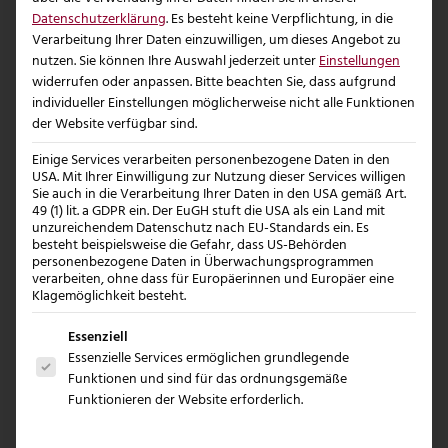
automatische Backups, Malware-
Datenschutzerklärung
.
Es besteht keine Verpflichtung, in die
Scans, aktuelle Softwareumgebungen
Verarbeitung Ihrer Daten einzuwilligen, um dieses Angebot zu
und Zugriffsschutz mitgedacht
nutzen.
Sie können Ihre Auswahl jederzeit unter
Einstellungen
widerrufen oder anpassen.
Bitte beachten Sie, dass aufgrund
werden.
individueller Einstellungen möglicherweise nicht alle Funktionen
der Website verfügbar sind.
Wichtig ist dabei die Frage, wer sich
tatsächlich kümmert. Ein Hosting-
Einige Services verarbeiten personenbezogene Daten in den
USA. Mit Ihrer Einwilligung zur Nutzung dieser Services willigen
Paket kann gute technische
Sie auch in die Verarbeitung Ihrer Daten in den USA gemäß Art.
Grundlagen bieten. Wenn
49 (1) lit. a GDPR ein. Der EuGH stuft die USA als ein Land mit
Updates,
unzureichendem Datenschutz nach EU-Standards ein. Es
oder
Plugin-Prüfungen
besteht beispielsweise die Gefahr, dass US-Behörden
personenbezogene Daten in Überwachungsprogrammen
Wiederherstellungen am Ende doch
verarbeiten, ohne dass für Europäerinnen und Europäer eine
bei Ihnen hängen bleiben, entsteht
Klagemöglichkeit besteht.
schnell ein Risiko. Vor allem dann,
Es folgt eine Liste der Service-Gruppen, für die e
Essenziell
wenn intern niemand die Zeit oder
Essenzielle Services ermöglichen grundlegende
das Know-how dafür hat.
Funktionen und sind für das ordnungsgemäße
Funktionieren der Website erforderlich.
Skalierbarkeit spart