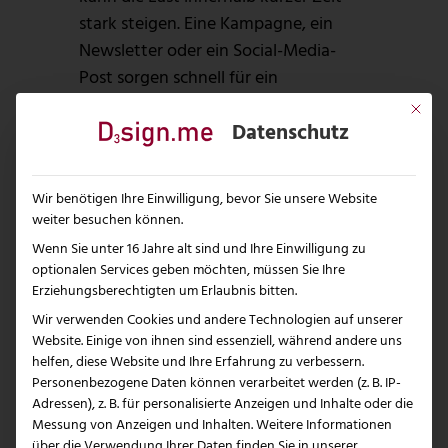
stark steigen. Eine Kampagne, ein
Newsletter oder ein Social-Media-
Post sorgen schnell für ein
Mehrfaches des üblichen Traffics. Ein
Mit dies
Datenschutz
gutes Hosting federt solche Spitzen
ab, statt Ihre Seite ausbremsen zu
lassen.
Wir benötigen Ihre Einwilligung, bevor Sie unsere Website
weiter besuchen können.
Sicherheit muss im
Wenn Sie unter 16 Jahre alt sind und Ihre Einwilligung zu
optionalen Services geben möchten, müssen Sie Ihre
Alltag funktionieren
Erziehungsberechtigten um Erlaubnis bitten.
Sicherheit ist kein Extra, sondern
Wir verwenden Cookies und andere Technologien auf unserer
Website. Einige von ihnen sind essenziell, während andere uns
Pflicht. Dennoch wird sie oft erst
helfen, diese Website und Ihre Erfahrung zu verbessern.
wichtig, wenn bereits etwas passiert
Personenbezogene Daten können verarbeitet werden (z. B. IP-
ist. Für Unternehmensseiten sollte es
Adressen), z. B. für personalisierte Anzeigen und Inhalte oder die
Messung von Anzeigen und Inhalten.
Weitere Informationen
selbstverständlich sein, dass
über die Verwendung Ihrer Daten finden Sie in unserer